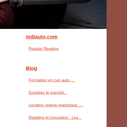
mdlauto.com
Popular Reading
Blog
Formation en cuir auto :...
Exploitez le marché...
Location voiture martinique :...
Detailing et innovation : Les...