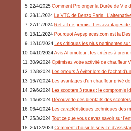
22/4/2025
Comment Prolonger la Durée de Vie de
28/11/2024
Le VTC de Benzo Paris : L'alternativ
27/11/2024
Retrait de permis : Les avantages de 
13/11/2024
Pourquoi Aepspieces.com est la Dest
12/10/2024
Les critiques les plus pertinentes sur
04/10/2024
Avis Allomoteur : les critères à pren
30/9/2024
Optimisez votre activité de chauffeur
12/8/2024
Les erreurs à éviter lors de l'achat d'
16/7/2024
Les avantages d'un chauffeur privé de 
29/6/2024
Les scooters 3 roues : le compromis id
14/6/2024
Découverte des bienfaits des scooters
06/4/2024
Les caractéristiques techniques des m
25/3/2024
Tout ce que vous devez savoir sur l'en
20/12/2023
Comment choisir le service d'assista