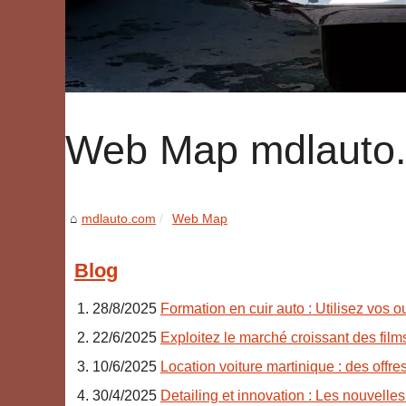
Web Map mdlauto
mdlauto.com
Web Map
Blog
28/8/2025
Formation en cuir auto : Utilisez vos ou
22/6/2025
Exploitez le marché croissant des film
10/6/2025
Location voiture martinique : des offres 
30/4/2025
Detailing et innovation : Les nouvelle