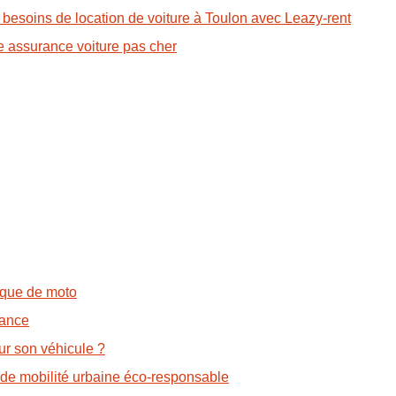
 besoins de location de voiture à Toulon avec Leazy-rent
ne assurance voiture pas cher
ique de moto
rance
ur son véhicule ?
n de mobilité urbaine éco-responsable