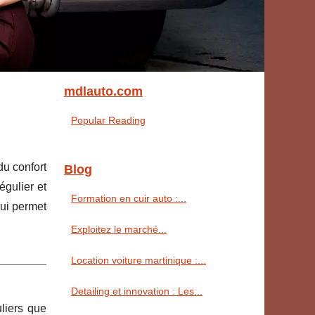
mdlauto.com
Popular Reading
du confort
Blog
égulier et
Formation en cuir auto :...
qui permet
Exploitez le marché...
Location voiture martinique :...
Detailing et innovation : Les...
uliers que