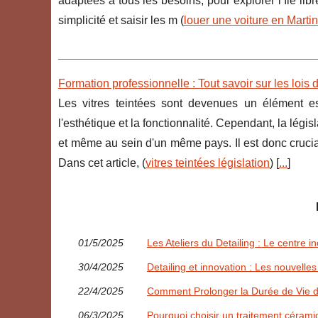
adaptées à tous les besoins, pour explorer l’île li
simplicité et saisir les m (
louer une voiture en Marti
Formation professionnelle : Tout savoir sur les lois d
Les vitres teintées sont devenues un élément es
l'esthétique et la fonctionnalité. Cependant, la légis
et même au sein d'un même pays. Il est donc crucial
Dans cet article, (
vitres teintées législation
) [
...
]
01/5/2025
Les Ateliers du Detailing : Le centre 
30/4/2025
Detailing et innovation : Les nouvelle
22/4/2025
Comment Prolonger la Durée de Vie de
06/3/2025
Pourquoi choisir un traitement céramiq