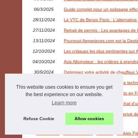
06/3/2025
Guide complet pour un polissage effic
28/11/2024
Le VTC de Benzo Paris : L'alternative
27/11/2024
Retrait de permis : Les avantages de f
13/11/2024
Pourquoi Aepspieces.com est la Desti
12/10/2024
Les critiques les plus pertinentes sur 
04/10/2024
Avis Allomoteur : les critères à pren
30/9/2024
Optimisez votre activité de chauffeur
29/9/2024
Tout comprendre sur le contrôle tech
This website uses cookies to ensure you get
29/9/2024
Le contrôle technique pour moto en 
the best experience on our website.
Learn more
12/8/2024
Les erreurs à éviter lors de l'achat d
16/7/2024
Les avantages d'un chauffeur privé de 
Refuse Cookie
Allow cookies
© 2026
Mdlauto.com
-
Popular Reading
-
Web Map
-
Cookies Pol