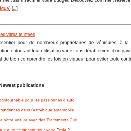
brement sans sacrifier votre budget. Découvrez comment réserve
nique
) [
...
]
es vitres teintées
sentiel pour de nombreux propriétaires de véhicules, à la 
lation entourant leur utilisation varie considérablement d'un pays 
 de bien comprendre les lois en vigueur pour éviter toute cont
Newest publications
incontournable pour les passionnés d'auto
s tendances dans l'esthétique automobile
 Votre Voiture avec des Traitements Cuir
ue auto-cicatrisant pour votre Tesla ?