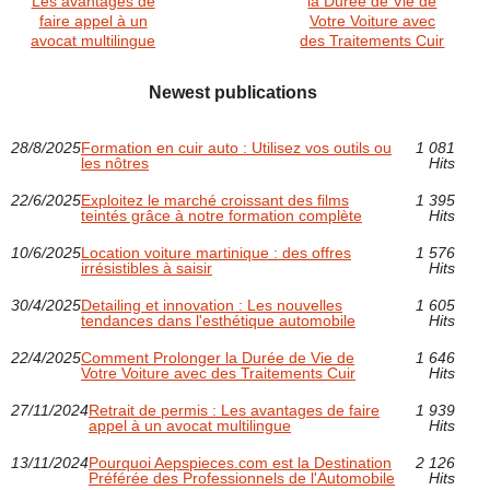
Les avantages de
la Durée de Vie de
faire appel à un
Votre Voiture avec
avocat multilingue
des Traitements Cuir
Newest publications
28/8/2025
Formation en cuir auto : Utilisez vos outils ou
1 081
les nôtres
Hits
22/6/2025
Exploitez le marché croissant des films
1 395
teintés grâce à notre formation complète
Hits
10/6/2025
Location voiture martinique : des offres
1 576
irrésistibles à saisir
Hits
30/4/2025
Detailing et innovation : Les nouvelles
1 605
tendances dans l'esthétique automobile
Hits
22/4/2025
Comment Prolonger la Durée de Vie de
1 646
Votre Voiture avec des Traitements Cuir
Hits
27/11/2024
Retrait de permis : Les avantages de faire
1 939
appel à un avocat multilingue
Hits
13/11/2024
Pourquoi Aepspieces.com est la Destination
2 126
Préférée des Professionnels de l'Automobile
Hits