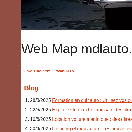
Web Map mdlauto
mdlauto.com
Web Map
Blog
28/8/2025
Formation en cuir auto : Utilisez vos ou
22/6/2025
Exploitez le marché croissant des film
10/6/2025
Location voiture martinique : des offres 
30/4/2025
Detailing et innovation : Les nouvelle