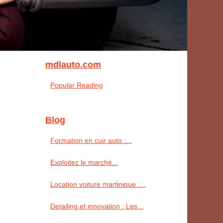
mdlauto.com
Popular Reading
Blog
Formation en cuir auto :...
Exploitez le marché...
Location voiture martinique :...
Detailing et innovation : Les...