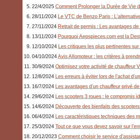
22/4/2025
Comment Prolonger la Durée de Vie de
28/11/2024
Le VTC de Benzo Paris : L'alternativ
27/11/2024
Retrait de permis : Les avantages de 
13/11/2024
Pourquoi Aepspieces.com est la Dest
12/10/2024
Les critiques les plus pertinentes sur
04/10/2024
Avis Allomoteur : les critères à pren
30/9/2024
Optimisez votre activité de chauffeur
12/8/2024
Les erreurs à éviter lors de l'achat d'
16/7/2024
Les avantages d'un chauffeur privé de 
29/6/2024
Les scooters 3 roues : le compromis id
14/6/2024
Découverte des bienfaits des scooters
06/4/2024
Les caractéristiques techniques des m
25/3/2024
Tout ce que vous devez savoir sur l'en
20/12/2023
Comment choisir le service d'assista