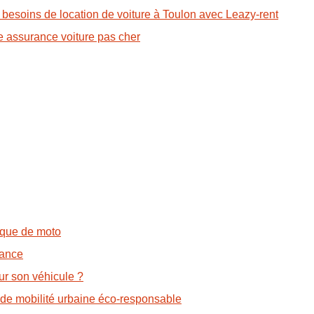
 besoins de location de voiture à Toulon avec Leazy-rent
ne assurance voiture pas cher
ique de moto
rance
ur son véhicule ?
n de mobilité urbaine éco-responsable